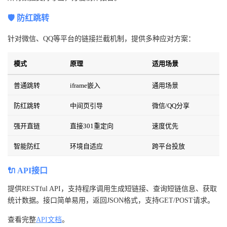
🛡️ 防红跳转
针对微信、QQ等平台的链接拦截机制，提供多种应对方案：
模式
原理
适用场景
普通跳转
iframe嵌入
通用场景
防红跳转
中间页引导
微信/QQ分享
强开直链
直接301重定向
速度优先
智能防红
环境自适应
跨平台投放
🔌 API接口
提供RESTful API，支持程序调用生成短链接、查询短链信息、获取
统计数据。接口简单易用，返回JSON格式，支持GET/POST请求。
查看完整
API文档
。