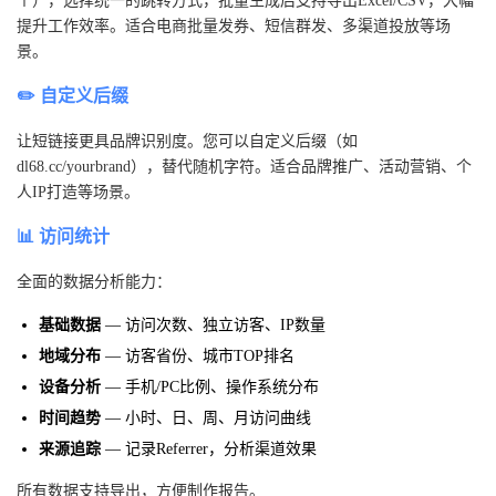
个），选择统一的跳转方式，批量生成后支持导出Excel/CSV，大幅
提升工作效率。适合电商批量发券、短信群发、多渠道投放等场
景。
✏️ 自定义后缀
让短链接更具品牌识别度。您可以自定义后缀（如
dl68.cc/yourbrand），替代随机字符。适合品牌推广、活动营销、个
人IP打造等场景。
📊 访问统计
全面的数据分析能力：
基础数据
— 访问次数、独立访客、IP数量
地域分布
— 访客省份、城市TOP排名
设备分析
— 手机/PC比例、操作系统分布
时间趋势
— 小时、日、周、月访问曲线
来源追踪
— 记录Referrer，分析渠道效果
所有数据支持导出，方便制作报告。